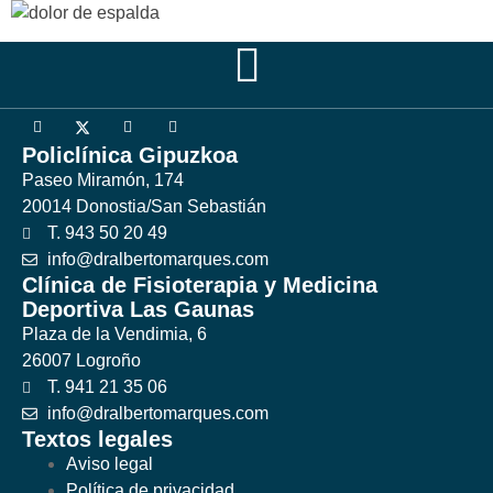
Policlínica Gipuzkoa
Paseo Miramón, 174
20014 Donostia/San Sebastián
T. 943 50 20 49
info@dralbertomarques.com
Clínica de Fisioterapia y Medicina
Deportiva Las Gaunas
Plaza de la Vendimia, 6
26007 Logroño
T. 941 21 35 06
info@dralbertomarques.com
Textos legales
Aviso legal
Política de privacidad