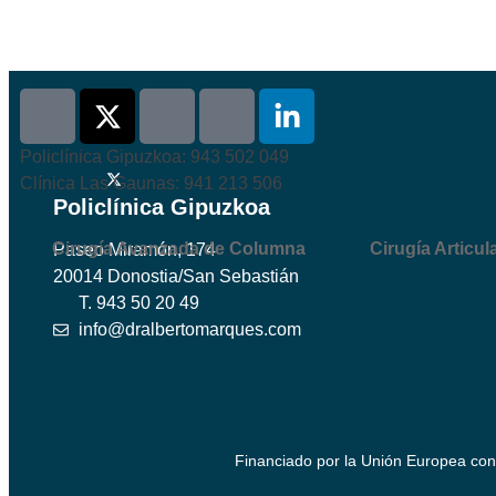
Policlínica Gipuzkoa: 943 502 049
Clínica Las Gaunas: 941 213 506
Policlínica Gipuzkoa
Cirugía Avanzada de Columna
Cirugía Articul
Paseo Miramón, 174
20014 Donostia/San Sebastián
T. 943 50 20 49
info@dralbertomarques.com
Financiado por la Unión Europea con