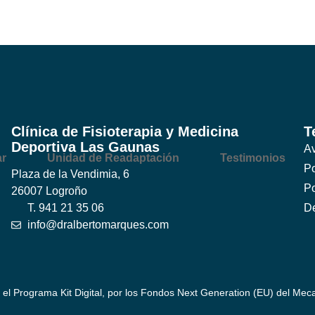
Clínica de Fisioterapia y Medicina
T
Deportiva Las Gaunas
Av
ar
Unidad de Readaptación
Testimonios
Po
Plaza de la Vendimia, 6
Po
26007 Logroño
T. 941 21 35 06
De
info@dralbertomarques.com
 el Programa Kit Digital, por los Fondos Next Generation (EU) del Mec