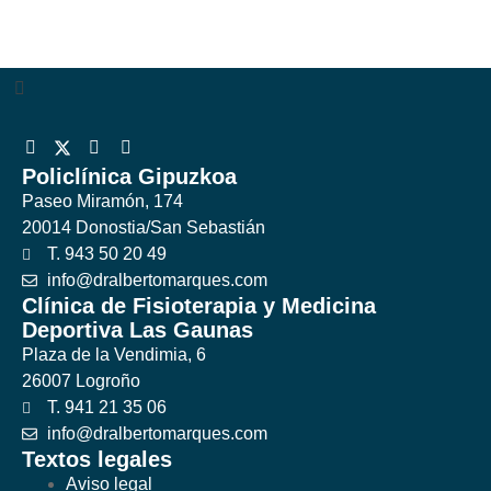
Policlínica Gipuzkoa
Paseo Miramón, 174
20014 Donostia/San Sebastián
T. 943 50 20 49
info@dralbertomarques.com
Clínica de Fisioterapia y Medicina
Deportiva Las Gaunas
Plaza de la Vendimia, 6
26007 Logroño
T. 941 21 35 06
info@dralbertomarques.com
Textos legales
Aviso legal