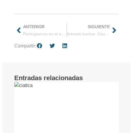
ANTERIOR
SIGUIENTE
Participamos en el especial Medicina y Salud en el Diario de Navarra. Cirugía endoscópica: el factor de la experiencia.
Artrosis lumbar. Causas, síntomas y tratamiento
Compartir:
Entradas relacionadas