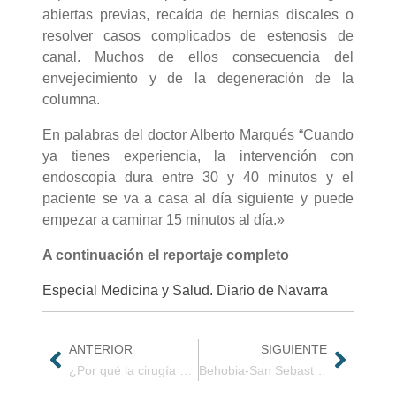
abiertas previas, recaída de hernias discales o
resolver casos complicados de estenosis de
canal. Muchos de ellos consecuencia del
envejecimiento y de la degeneración de la
columna.
En palabras del doctor Alberto Marqués “Cuando
ya tienes experiencia, la intervención con
endoscopia dura entre 30 y 40 minutos y el
paciente se va a casa al día siguiente y puede
empezar a caminar 15 minutos al día.»
A continuación el reportaje completo
Especial Medicina y Salud. Diario de Navarra
ANTERIOR
SIGUIENTE
¿Por qué la cirugía endoscópica es la técnica más adecuada para pacientes de edad avanzada? Vídeo
Behobia-San Sebastián. Consejos cuidado de la espalda