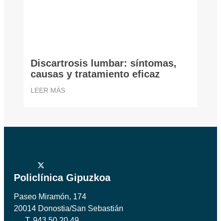
Discartrosis lumbar: síntomas,
causas y tratamiento eficaz
LEER MÁS
Policlínica Gipuzkoa
Paseo Miramón, 174
20014 Donostia/San Sebastián
T. 943 50 20 49