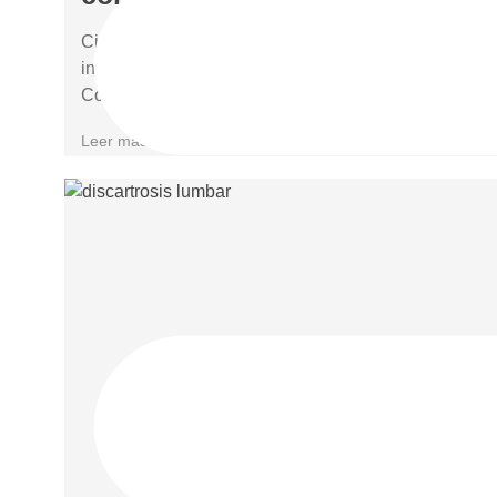
Ciertos cambios en los síntomas de la ciática
indican que es momento de actuar con rapidez.
Cómo se comporta normalmente
Leer más