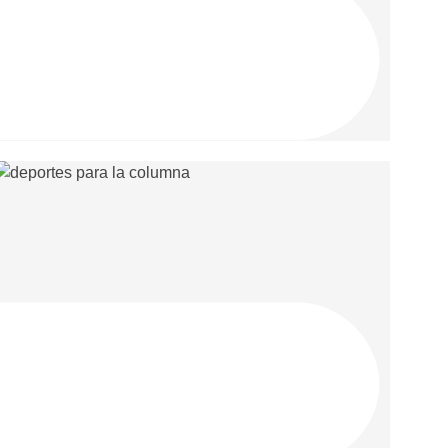
La Artrosis facetaria es una de las causas más
frecuentes de dolor lumbar crónico y dolor cervical
en adultos. Se
Leer más