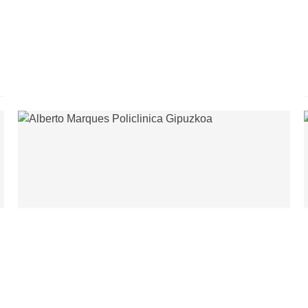
La distensión cervical es una lesión en músculos o
tendones del cuello causada por estiramiento
excesivo. Más de 20 músculos
Leer más