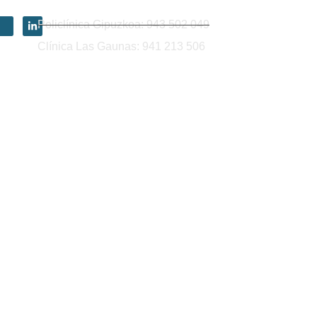
Policlínica Gipuzkoa: 943 502 049
Clínica Las Gaunas: 941 213 506