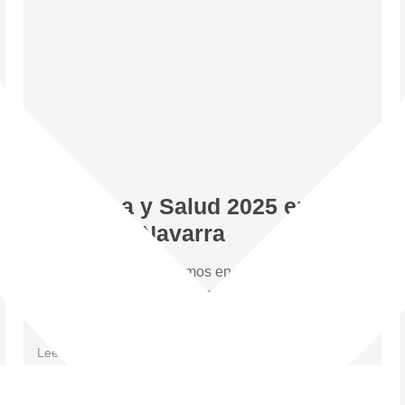
Medicina y Salud 2025 en el
Diario de Navarra
Este domingo participamos en el Diario de Navarra
con un reportaje en el especial “Medicina y Salud”
donde detallamos todas
Leer más